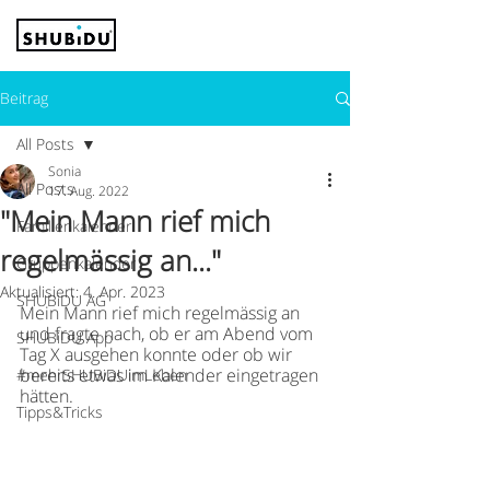
Beitrag
All Posts
Sonia
All Posts
17. Aug. 2022
"Mein Mann rief mich
Familienkalender
regelmässig an..."
Gruppenkalender
Aktualisiert:
4. Apr. 2023
SHUBiDU AG
Mein Mann rief mich regelmässig an 
und fragte nach, ob er am Abend vom 
SHUBiDU App
Tag X ausgehen konnte oder ob wir 
bereits etwas im Kalender eingetragen 
#mehrSHUBiDUimLeben
hätten.
Tipps&Tricks