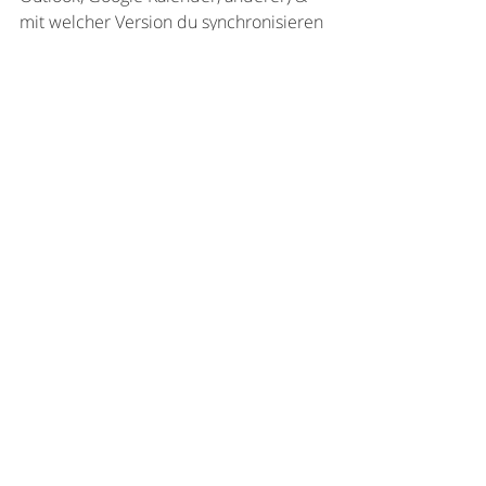
mit welcher Version du synchronisieren 
möchtest. 
Ich freue mich auch sonst sehr auf dein 
Feedback! 
Liebe Grüsse
Sonia
Aktuelle Beiträge
Alle ansehen