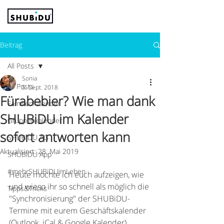
Beitrag
All Posts
Sonia
All Posts
5. Sept. 2018
Fürabebier? Wie man dank
Familienkalender
SHUBiDU im Kalender
Gruppenkalender
sofort antworten kann
SHUBiDU AG
Aktualisiert:
28. Mai 2019
SHUBiDU App
#mehrSHUBiDUimLeben
Heute möchte ich euch aufzeigen, wie 
und wieso ihr so schnell als möglich die 
Tipps&Tricks
"Synchronisierung" der SHUBiDU-
Termine mit eurem Geschäftskalender 
(Outlook, iCal & Google Kalender) 