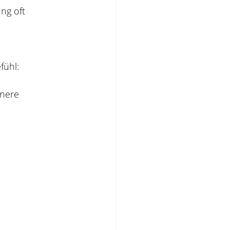
ng oft 
fühl:
nnere 