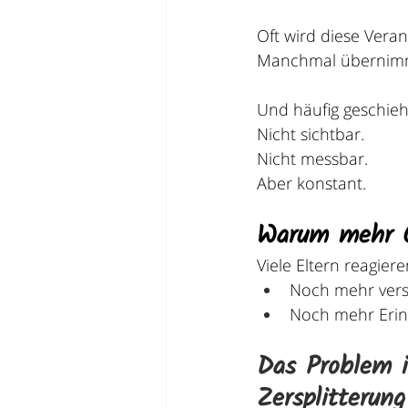
Oft wird diese Verant
Manchmal übernimmt
Und häufig geschieht
Nicht sichtbar.
Nicht messbar.
Aber konstant.
Warum mehr Or
Viele Eltern reagie
Noch mehr verst
Noch mehr Erinn
Das Problem is
Zersplitterun