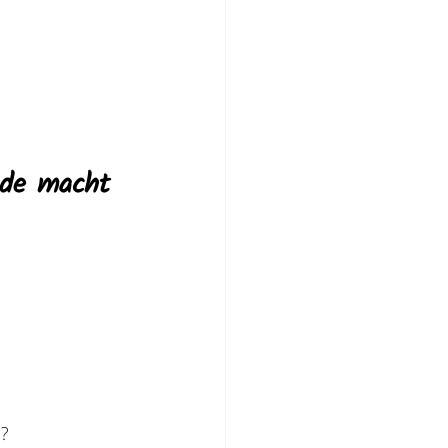
üde macht
n?