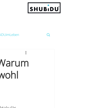
iDUimLeben
: Warum
bwohl
ktakulär.