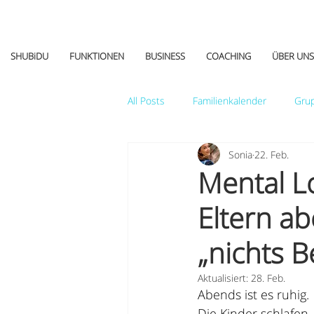
SHUBiDU
FUNKTIONEN
BUSINESS
COACHING
ÜBER UNS
All Posts
Familienkalender
Gru
Sonia
22. Feb.
Tipps&Tricks
Mental L
Eltern a
„nichts 
Aktualisiert:
28. Feb.
Abends ist es ruhig.
Die Kinder schlafen.