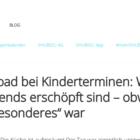
BLOG
ppenkalender
SHUBiDU AG
SHUBiDU App
#mehrSHUB
oad bei Kinderterminen
bends erschöpft sind – o
Besonderes“ war
 Die Küche ist aufgeräumt.Der Tag war eigentlich unspe