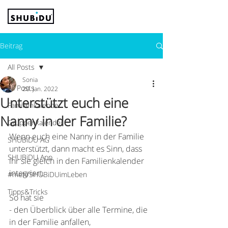
Beitrag
All Posts
Sonia
All Posts
20. Jan. 2022
Unterstützt euch eine
Familienkalender
Nanny in der Familie?
Gruppenkalender
Wenn euch eine Nanny in der Familie 
SHUBiDU AG
unterstützt, dann macht es Sinn, dass 
SHUBiDU App
ihr sie gleich in den Familienkalender 
integriert.
#mehrSHUBiDUimLeben
Tipps&Tricks
So hat sie
- den Überblick über alle Termine, die 
in der Familie anfallen,