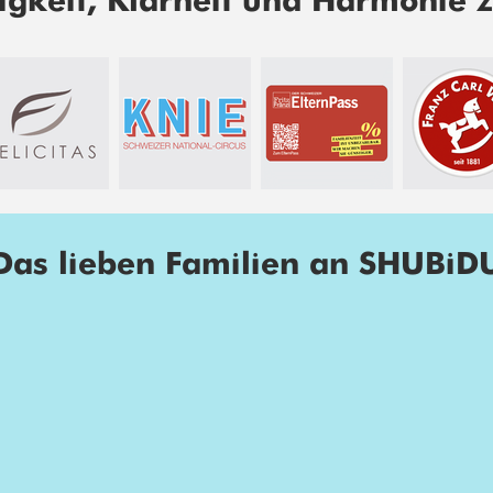
igkeit, Klarheit und Harmonie z
Das lieben Familien an SHUBiD