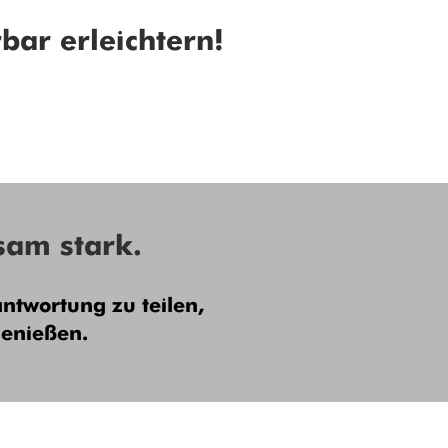
bar erleichtern!
sam stark.
ntwortung zu teilen,
genießen.