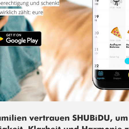
berechtigung und schenkt
irklich zählt: eure
milien vertrauen SHUBiDU, um 