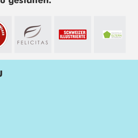
u gestalten.
U