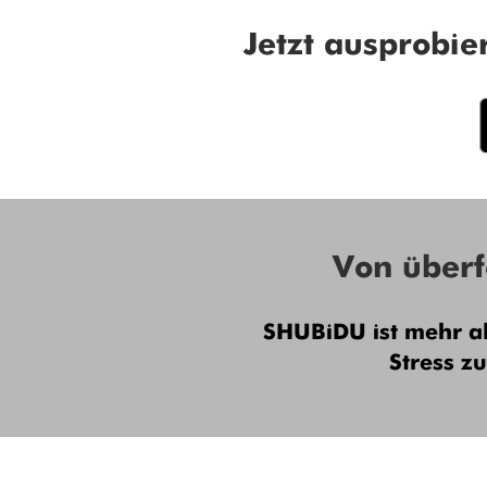
Jetzt ausprobie
Von überf
SHUBiDU ist mehr al
Stress z