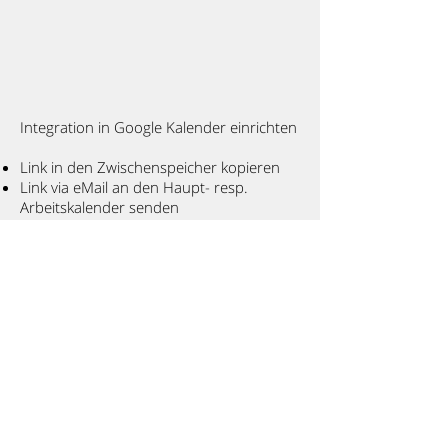
Integration in Google Kalender einrichten
Link in den Zwischenspeicher kopieren
Link via eMail an den Haupt- resp.
Arbeitskalender senden
Am PC/Laptop Google Kalender öffnen
Weiterer Kalender "per URL" mittels dem
kopierten Link hinzufügenden