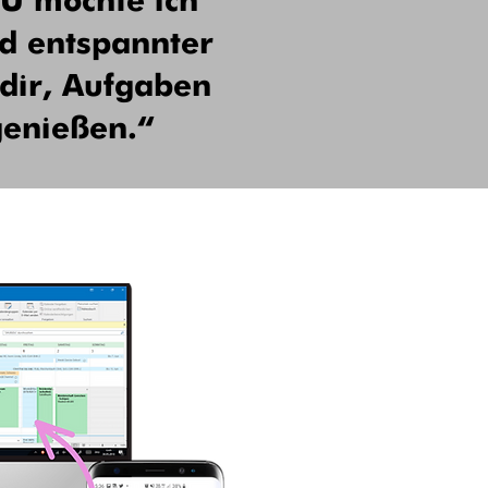
DU möchte ich
nd entspannter
 dir, Aufgaben
genießen.“