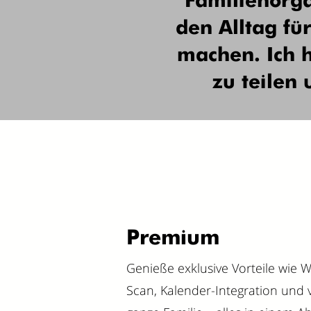
Familienorga
den Alltag fü
machen. Ich h
zu teilen
Premium
Genieße exklusive Vorteile wie W
Scan, Kalender-Integration und vol