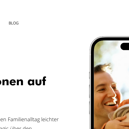
BLOG
onen auf
n Familienalltag leichter
gic über den