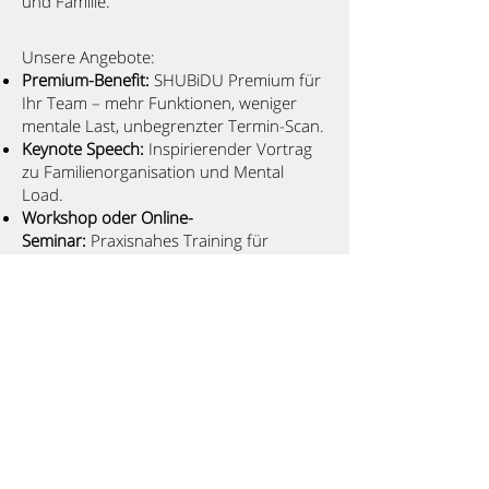
und Familie.
Unsere Angebote:
Premium-Benefit:
SHUBiDU Premium für
Ihr Team – mehr Funktionen, weniger
mentale Last, unbegrenzter Termin-Scan.
Keynote Speech:
Inspirierender Vortrag
zu Familienorganisation und Mental
Load.
Workshop oder Online-
Seminar:
Praxisnahes Training für
bessere Familienorganisation.
Interesse?
Kontaktieren Sie uns
– wir
freuen uns auf die Zusammenarbeit!