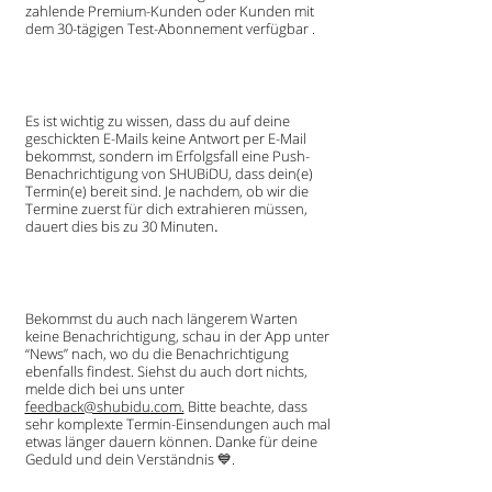
zahlende Premium-Kunden oder Kunden mit
dem 30-tägigen Test-Abonnement verfügbar .
Es ist wichtig zu wissen, dass du auf deine
geschickten E-Mails keine Antwort per E-Mail
bekommst, sondern im Erfolgsfall eine Push-
Benachrichtigung von SHUBiDU, dass dein(e)
Termin(e) bereit sind. Je nachdem, ob wir die
Termine zuerst für dich extrahieren müssen,
dauert dies bis zu 30 Minuten
.
Bekommst du auch nach längerem Warten
keine Benachrichtigung, schau in der App unter
“News” nach, wo du die Benachrichtigung
ebenfalls findest. Siehst du auch dort nichts,
melde dich bei uns unter
feedback@shubidu.com.
Bitte beachte, dass
sehr komplexte Termin-Einsendungen auch mal
etwas länger dauern können. Danke für deine
Geduld und dein Verständnis 💙.