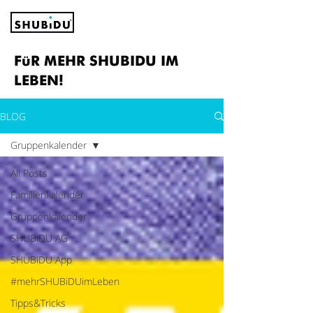
FüR MEHR SHUBIDU IM
LEBEN!
BLOG
Gruppenkalender
All Posts
Familienkalender
Gruppenkalender
SHUBiDU AG
SHUBiDU App
#mehrSHUBiDUimLeben
Tipps&Tricks