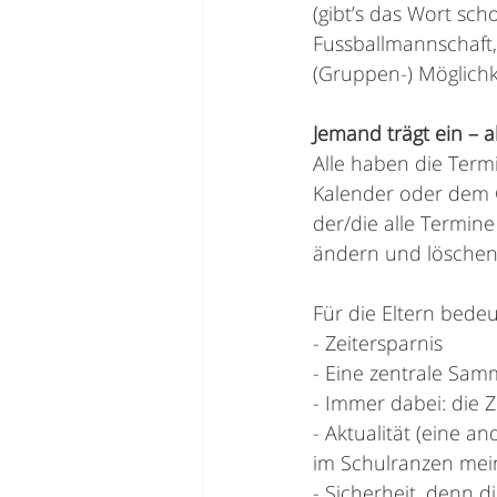
(gibt’s das Wort sc
Fussballmannschaft
(Gruppen-) Möglichk
Jemand trägt ein – 
Alle haben die Ter
Kalender oder dem G
der/die alle Termin
ändern und löschen
Für die Eltern bedeu
- Zeitersparnis
- Eine zentrale Sam
- Immer dabei: die
- Aktualität (eine a
im Schulranzen mein
- Sicherheit, denn di