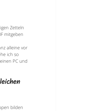
gen Zetteln 
HF mitgeben 
 
z alleine vor 
he ich so 
meinen PC und 
leichen 
pen bilden 