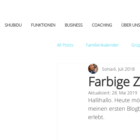
SHUBiDU
FUNKTIONEN
BUSINESS
COACHING
ÜBER UNS
All Posts
Familienkalender
Gru
Sonia
6. Juli 2018
Tipps&Tricks
Farbige Z
Aktualisiert:
28. Mai 2019
Hallihallo. Heute mö
meinen ersten Blogb
erlebt.