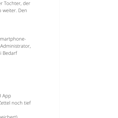
r Tochter, der 
 weiter. Den 
 Smartphone-
Administrator, 
i Bedarf 
U App
ttel noch tief 
peichert)