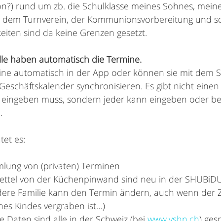
hon?) rund um zb. die Schulklasse meines Sohnes, meine
, dem Turnverein, der Kommunionsvorbereitung und so
eiten sind da keine Grenzen gesetzt.
alle haben automatisch die Termine. 
mine automatisch in der App oder können sie mit dem
eschäftskalender synchronisieren. Es gibt nicht einen 
e eingeben muss, sondern jeder kann eingeben oder be
.
tet es:
mlung von (privaten) Terminen
 Zettel von der Küchenpinwand sind neu in der SHUBiD
ndere Familie kann den Termin ändern, auch wenn der Ze
es Kindes vergraben ist…)
e Daten sind alle in der Schweiz (bei 
www.vshn.ch
)
 ges