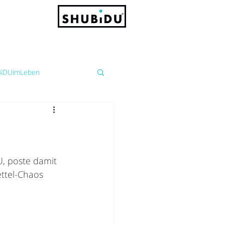
iDUimLeben
U, poste damit 
ttel-Chaos 