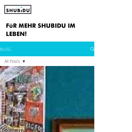
FüR MEHR SHUBIDU IM
LEBEN!
BLOG
All Posts
All Posts
Familienkalender
Gruppenkalender
SHUBiDU
AG
SHUBiDU
App
#mehrSHUBiDUimLeben