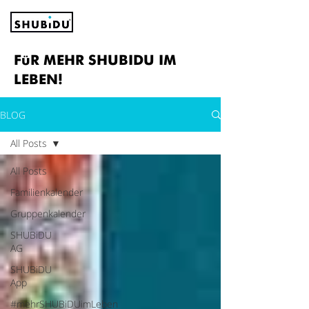
FüR MEHR SHUBIDU IM
LEBEN!
BLOG
All Posts
All Posts
Familienkalender
Gruppenkalender
SHUBiDU
AG
SHUBiDU
App
#mehrSHUBiDUimLeben