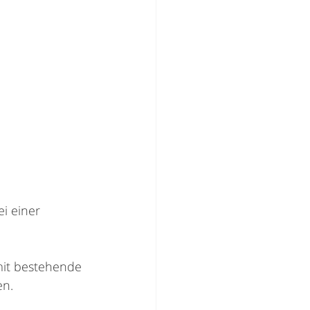
i einer 
amit bestehende 
en.