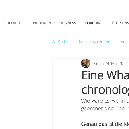
SHUBiDU
FUNKTIONEN
BUSINESS
COACHING
ÜBER UNS
All Posts
Familienkalender
Gru
Sonia
24. Mai 2021
Tipps&Tricks
Eine Wha
chronolo
Wie wäre es, wenn 
geordnet sind und i
Genau das ist die 