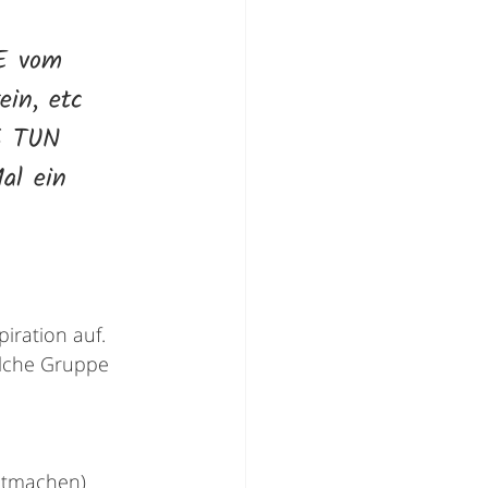
E vom 
ein, etc 
S TUN 
al ein 
piration auf. 
elche Gruppe 
mitmachen)