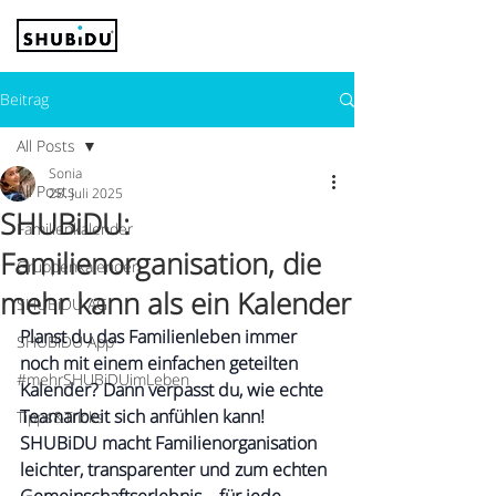
Beitrag
All Posts
Sonia
All Posts
28. Juli 2025
SHUBiDU:
Familienkalender
Familienorganisation, die
Gruppenkalender
mehr kann als ein Kalender
SHUBiDU AG
Planst du das Familienleben immer 
SHUBiDU App
noch mit einem einfachen geteilten 
#mehrSHUBiDUimLeben
Kalender? Dann verpasst du, wie echte 
Teamarbeit sich anfühlen kann! 
Tipps&Tricks
SHUBiDU macht Familienorganisation 
leichter, transparenter und zum echten 