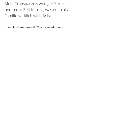
Mehr Transparenz, weniger Stress – 
und mehr Zeit für das, was euch als 
Familie wirklich wichtig ist.
Lust bekommen? Dann probiere 
SHUBiDU aus und erlebe, wie viel 
leichter, klarer und gemeinschaftlicher 
Familienorganisation sein kann.
Liebe Grüsse
Sonia, CEO & Gründerin von SHUBiDU
Aktuelle Beiträge
Alle ansehen