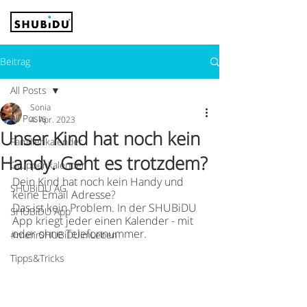
Beitrag
All Posts
Sonia
All Posts
4. Apr. 2023
Unser Kind hat noch kein
Familienkalender
Handy. Geht es trotzdem?
Gruppenkalender
Dein Kind hat noch kein Handy und 
SHUBiDU AG
keine Email Adresse?
Das ist kein Problem. In der SHUBiDU 
SHUBiDU App
App kriegt jeder einen Kalender - mit 
oder ohne Telefonnummer.
#mehrSHUBiDUimLeben
Tipps&Tricks