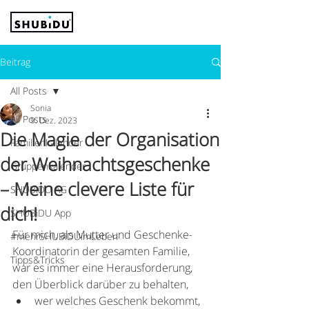
Beitrag
All Posts
Sonia
All Posts
9. Dez. 2023
Die Magie der Organisation
Familienkalender
der Weihnachtsgeschenke
Gruppenkalender
– Meine clevere Liste für
SHUBiDU AG
dich!
SHUBiDU App
Für mich, als Mutter und Geschenke-
#mehrSHUBiDUimLeben
Koordinatorin der gesamten Familie, 
Tipps&Tricks
war es immer eine Herausforderung, 
den Überblick darüber zu behalten, 
wer welches Geschenk bekommt, 