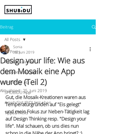
Beitrag
All Posts
Sonia
All Posts
10. Juni 2019
Design your life: Wie aus
Familienkalender
dem Mosaik eine App
Gruppenkalender
wurde (Teil 2)
SHUBiDU AG
Aktualisiert:
25. Juni 2019
SHUBiDU App
Gut, die Mosaik-Kreationen waren aus 
#mehrSHUBiDUimLeben
Temperaturgründen auf "Eis gelegt" 
und mein Fokus zur Neben-Tätigkeit lag 
Tipps&Tricks
auf Design Thinking resp. "Design your 
life". Mal schauen, ob uns dies nun 
schon in die Nähe der App bringt? :)