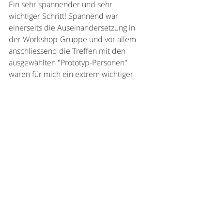
Ein sehr spannender und sehr 
wichtiger Schritt! Spannend war 
einerseits die Auseinandersetzung in 
der Workshop-Gruppe und vor allem 
anschliessend die Treffen mit den 
ausgewählten "Prototyp-Personen" 
waren für mich ein extrem wichtiger 
Teil des Weges!
Dino und Mirjam sind so tolle 
Menschen und haben es mit so grosser 
Begeisterung gemacht, dass ich 
natürlich nicht gleich ein 
Konkurrenzangebot lancieren 
wollte/konnte :).
Doch, wollte/sollte ich wirklich CBO 
werden?