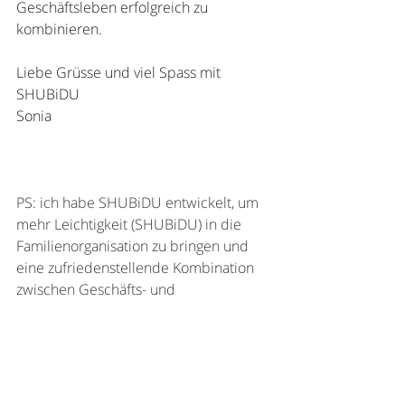
Geschäftsleben erfolgreich zu 
kombinieren.
Liebe Grüsse und viel Spass mit 
SHUBiDU
Sonia
PS: ich habe SHUBiDU entwickelt, um 
mehr Leichtigkeit (SHUBiDU) in die 
Familienorganisation zu bringen und 
eine zufriedenstellende Kombination 
zwischen Geschäfts- und 
Familienleben zu erreichen 💙.
mentalload
vereinbarkeit
familie
geburtstag
eltern
Familienkalender
#mehrSHUBiDUimLeben