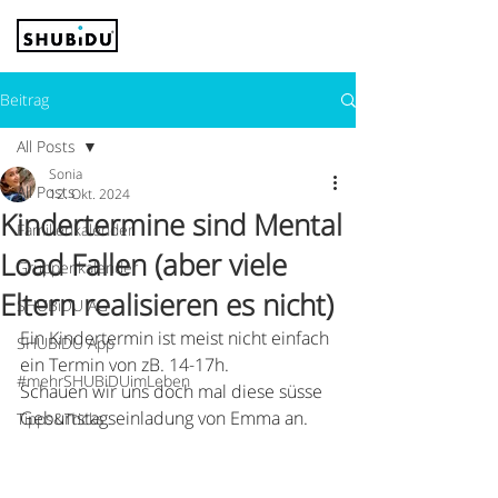
Beitrag
All Posts
Sonia
All Posts
12. Okt. 2024
Kindertermine sind Mental
Familienkalender
Load Fallen (aber viele
Gruppenkalender
Eltern realisieren es nicht)
SHUBiDU AG
Ein Kindertermin ist meist nicht einfach 
SHUBiDU App
ein Termin von zB. 14-17h. 
#mehrSHUBiDUimLeben
Schauen wir uns doch mal diese süsse 
Geburtstagseinladung von Emma an.
Tipps&Tricks