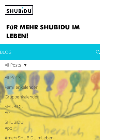
FüR MEHR SHUBIDU IM
LEBEN!
BLOG
All Posts
All Posts
Familienkalender
Gruppenkalender
SHUBiDU
AG
SHUBiDU
App
#mehrSHUBiDUimLeben