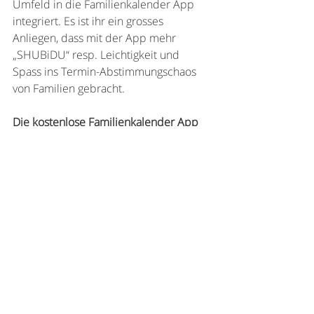
Umfeld in die Familienkalender App 
integriert. Es ist ihr ein grosses 
Anliegen, dass mit der App mehr 
„SHUBiDU“ resp. Leichtigkeit und 
Spass ins Termin-Abstimmungschaos 
von Familien gebracht.
Die kostenlose Familienkalender App 
SHUBiDU ist auf Deutsch, Französisch, 
Italienisch und Englisch für iOS und 
Android verfügbar.
App im Apple App Store herunterladen
App in Google Play herunterladen
Mehr Informationen zu SHUBiDU® 
unter 
www.shubidu.com
Kontakt SHUBiDU®
Sonia Eterno