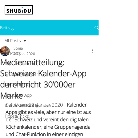
Beitrag
All Posts
Sonia
All Posts
26. Jan. 2020
Medienmitteilung:
Familienkalender
Schweizer Kalender-App
Gruppenkalender
durchbricht 30’000er
SHUBiDU AG
Marke
SHUBiDU App
Solothurn, 23. Januar 2020 - 
Kalender-
#mehrSHUBiDUimLeben
Apps gibt es viele, aber nur eine ist aus 
Tipps&Tricks
der Schweiz und vereint den digitalen 
Küchenkalender, eine Gruppenagenda 
und Chat-Funktion in einer einzigen 