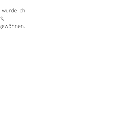
 würde ich 
k, 
 gewöhnen.