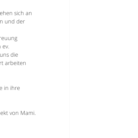
iehen sich an 
en und der 
treuung 
 ev. 
uns die 
t arbeiten 
 in ihre 
jekt von Mami. 