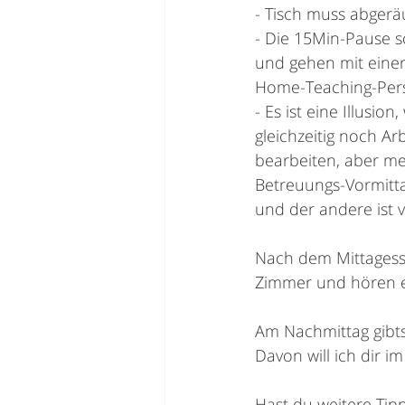
- Tisch muss abgerä
- Die 15Min-Pause so
und gehen mit einer
Home-Teaching-Pers
- Es ist eine Illus
gleichzeitig noch Ar
bearbeiten, aber me
Betreuungs-Vormittag
und der andere ist v
Nach dem Mittagesse
Zimmer und hören ei
Am Nachmittag gibts 
Davon will ich dir i
Hast du weitere Tip