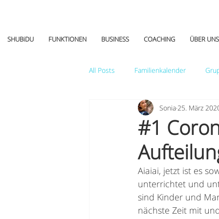
SHUBiDU
FUNKTIONEN
BUSINESS
COACHING
ÜBER UNS
All Posts
Familienkalender
Gru
Sonia
25. März 202
Tipps&Tricks
#1 Coron
Aufteilu
Aiaiai, jetzt ist es
unterrichtet und un
sind Kinder und Ma
nächste Zeit mit und