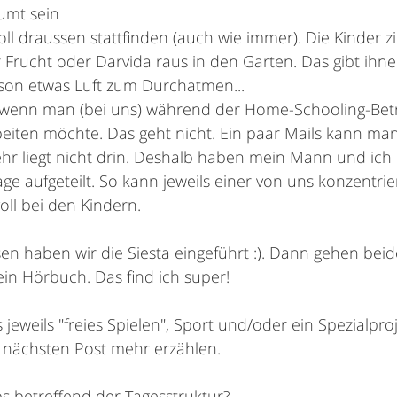
umt sein
ll draussen stattfinden (auch wie immer). Die Kinder z
 Frucht oder Darvida raus in den Garten. Das gibt ihn
on etwas Luft zum Durchatmen...
ion, wenn man (bei uns) während der Home-Schooling-Be
beiten möchte. Das geht nicht. Ein paar Mails kann man
hr liegt nicht drin. Deshalb haben mein Mann und ich 
e aufgeteilt. So kann jeweils einer von uns konzentrier
oll bei den Kindern.
n haben wir die Siesta eingeführt :). Dann gehen beide
n Hörbuch. Das find ich super!
jeweils "freies Spielen", Sport und/oder ein Spezialpro
m nächsten Post mehr erzählen.
ps betreffend der Tagesstruktur?