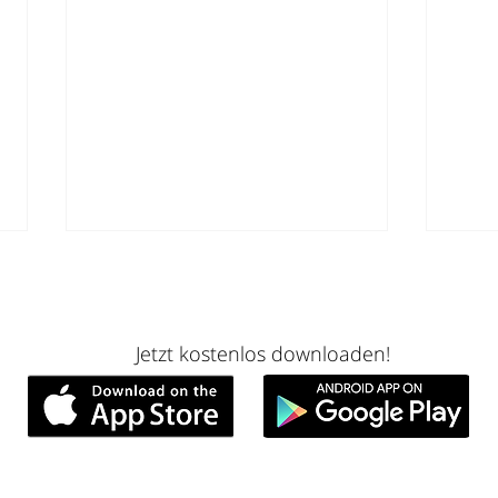
Jetzt kostenlos
downloaden!
Kindertermine sind Mental
Die 
Load Fallen (aber viele Eltern
der 