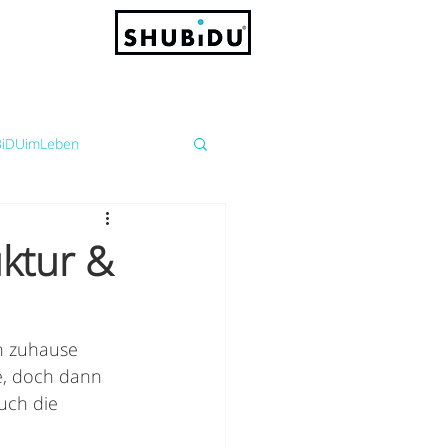
iDUimLeben
ktur &
en zuhause 
e, doch dann 
uch die 